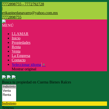
7772898755 - 7772792728
|
erikapinedanavarro@yahoo.com.mx
7772898755
MENÚ
LLAMAR
Inicio
Propiedades
Renta
Venta
La Empresa
Contacto
Seleccionar idioma
▼
Mostrar original
Busca tu propiedad en Cuerna Bienes Raíces
Indistinto
Terreno