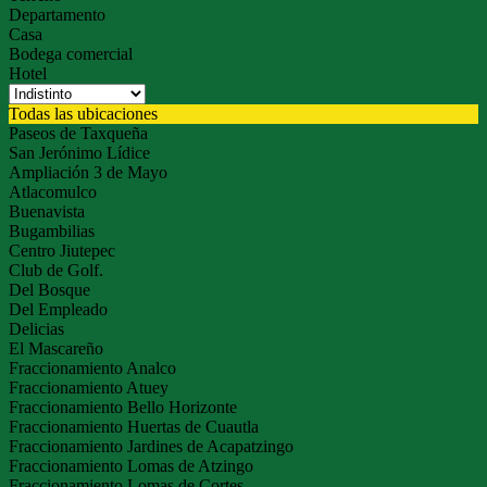
Departamento
Casa
Bodega comercial
Hotel
Todas las ubicaciones
Paseos de Taxqueña
San Jerónimo Lídice
Ampliación 3 de Mayo
Atlacomulco
Buenavista
Bugambilias
Centro Jiutepec
Club de Golf.
Del Bosque
Del Empleado
Delicias
El Mascareño
Fraccionamiento Analco
Fraccionamiento Atuey
Fraccionamiento Bello Horizonte
Fraccionamiento Huertas de Cuautla
Fraccionamiento Jardines de Acapatzingo
Fraccionamiento Lomas de Atzingo
Fraccionamiento Lomas de Cortes