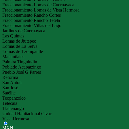
Fraccionamiento Lomas de Cuernavaca
Fraccionamiento Lomas de Vista Hermosa
Fraccionamiento Rancho Cortes
Fraccionamiento Rancho Tetela
Fraccionamiento Villas del Lago
Jardines de Cuernavaca
Las Quintas
Lomas de Jiutepec
Lomas de La Selva
Lomas de Tzompantle
Manantiales
Palmira Tinguindin
Poblado Acapatzingo
Pueblo José G Parres
Reforma
San Antón
San José
Satélite
Teopanzolco
Tetecala
Tlaltenango
Unidad Habitacional Civac
Vista Hermosa
MXN