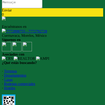
Enviar
0
Encuéntranos en
7772898755 - 7772792728
Cuernavaca, Morelos, México
Síguenos en
Asociados con
¿Qué estás buscando?
·
Terrenos
·
Departamentos
·
Casas
·
Bodegas comerciales
·
Hoteles