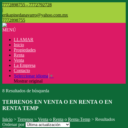
7772898755 - 7772792728
|
erikapinedanavarro@yahoo.com.mx
7772898755
MENÚ
LLAMAR
Inicio
Propiedades
Renta
Venta
La Empresa
Contacto
Seleccionar idioma
▼
Mostrar original
8 Resultados de búsqueda
TERRENOS EN VENTA O EN RENTA O EN
RENTA TEMP
Inicio
>
Terrenos
>
Venta
o
Renta
o
Renta-Temp
> Resultados
Ordenar por