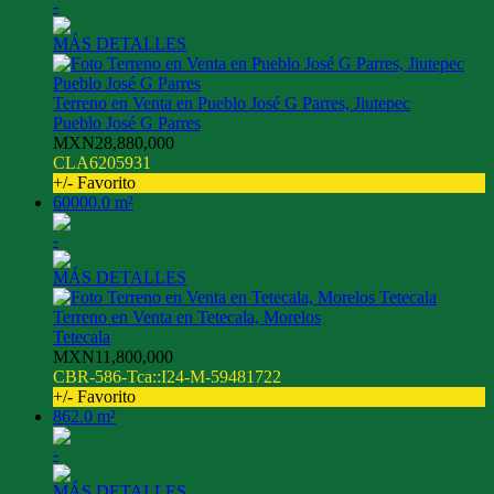
-
MÁS DETALLES
Terreno en Venta en Pueblo José G Parres, Jiutepec
Pueblo José G Parres
MXN28,880,000
CLA6205931
+/- Favorito
60000.0 m²
-
MÁS DETALLES
Terreno en Venta en Tetecala, Morelos
Tetecala
MXN11,800,000
CBR-586-Tca::I24-M-59481722
+/- Favorito
862.0 m²
-
MÁS DETALLES