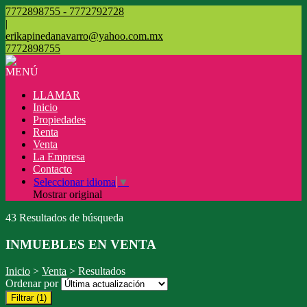
7772898755 - 7772792728
|
erikapinedanavarro@yahoo.com.mx
7772898755
MENÚ
LLAMAR
Inicio
Propiedades
Renta
Venta
La Empresa
Contacto
Seleccionar idioma
▼
Mostrar original
43 Resultados de búsqueda
INMUEBLES EN VENTA
Inicio
>
Venta
> Resultados
Ordenar por
Filtrar
(1)