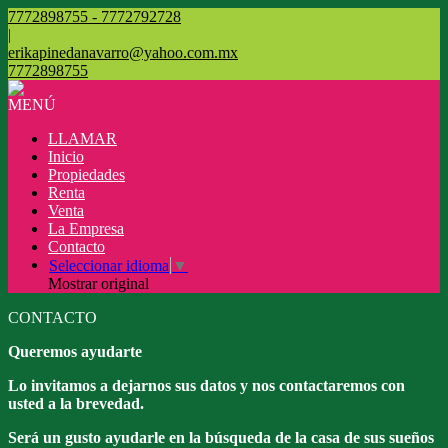
7772898755 - 7772792728
|
erikapinedanavarro@yahoo.com.mx
7772898755
MENÚ
LLAMAR
Inicio
Propiedades
Renta
Venta
La Empresa
Contacto
Seleccionar idioma
▼
Mostrar original
CONTACTO
Queremos ayudarte
Lo invitamos a dejarnos sus datos y nos contactaremos con
usted a la brevedad.
Será un gusto ayudarle en la búsqueda de la casa de sus sueños