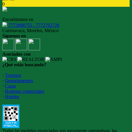
0
Encuéntranos en
7772898755 - 7772792728
Cuernavaca, Morelos, México
Síguenos en
Asociados con
¿Qué estás buscando?
·
Terrenos
·
Departamentos
·
Casas
·
Bodegas comerciales
·
Hoteles
Todas las medidas enunciadas son meramente orientativas, las