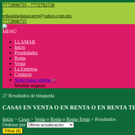
7772898755 - 7772792728
|
erikapinedanavarro@yahoo.com.mx
7772898755
MENÚ
LLAMAR
Inicio
Propiedades
Renta
Venta
La Empresa
Contacto
Seleccionar idioma
▼
Mostrar original
27 Resultados de búsqueda
CASAS EN VENTA O EN RENTA O EN RENTA T
Inicio
>
Casas
>
Venta
o
Renta
o
Renta-Temp
> Resultados
Ordenar por
Filtrar
(4)