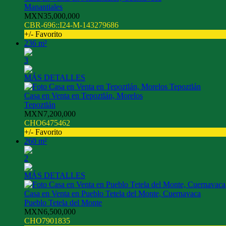
Manantiales
MXN35,000,000
CBR-696::I24-M-143279686
+/- Favorito
236 m²
3
MÁS DETALLES
Casa en Venta en Tepoztlán, Morelos
Tepoztlán
MXN7,200,000
CHO6475462
+/- Favorito
260 m²
2
MÁS DETALLES
Casa en Venta en Pueblo Tetela del Monte, Cuernavaca
Pueblo Tetela del Monte
MXN6,500,000
CHO7901835