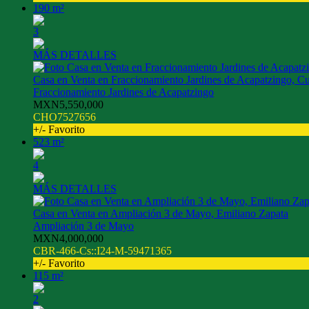
190 m²
3
MÁS DETALLES
Casa en Venta en Fraccionamiento Jardines de Acapatzingo, C
Fraccionamiento Jardines de Acapatzingo
MXN5,550,000
CHO7527656
+/- Favorito
523 m²
4
MÁS DETALLES
Casa en Venta en Ampliación 3 de Mayo, Emiliano Zapata
Ampliación 3 de Mayo
MXN4,000,000
CBR-466-Cs::I24-M-59471365
+/- Favorito
115 m²
2